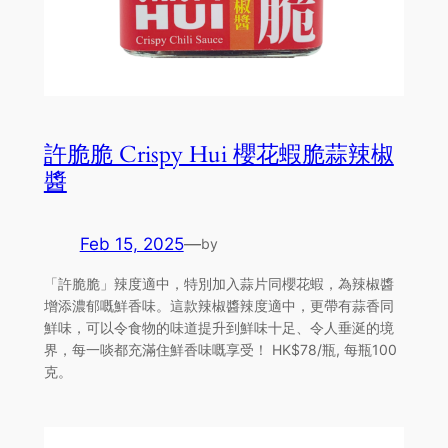
許脆脆 Crispy Hui 櫻花蝦脆蒜辣椒
醬
Feb 15, 2025
—
by
「許脆脆」辣度適中，特別加入蒜片同櫻花蝦，為辣椒醬
增添濃郁嘅鮮香味。這款辣椒醬辣度適中，更帶有蒜香同
鮮味，可以令食物的味道提升到鮮味十足、令人垂涎的境
界，每一啖都充滿住鮮香味嘅享受！ HK$78/瓶, 每瓶100
克。