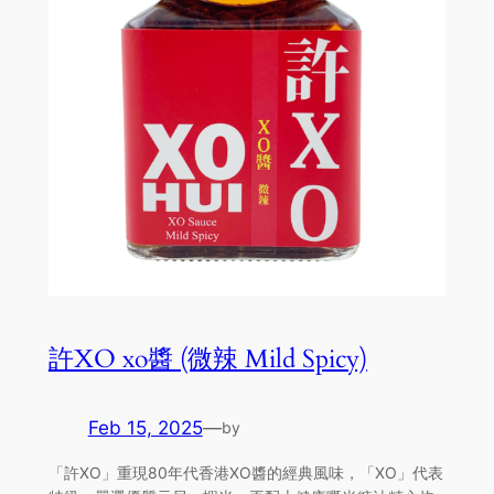
許XO xo醬 (微辣 Mild Spicy)
Feb 15, 2025
—
by
「許XO」重現80年代香港XO醬的經典風味，「XO」代表