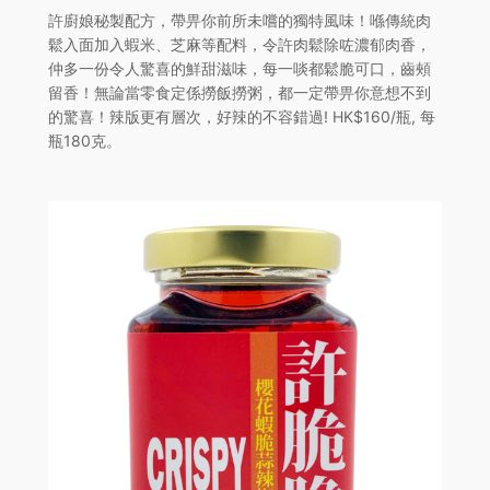
許廚娘秘製配方，帶畀你前所未嚐的獨特風味！喺傳統肉
鬆入面加入蝦米、芝麻等配料，令許肉鬆除咗濃郁肉香，
仲多一份令人驚喜的鮮甜滋味，每一啖都鬆脆可口，齒頰
留香！無論當零食定係撈飯撈粥，都一定帶畀你意想不到
的驚喜！辣版更有層次，好辣的不容錯過! HK$160/瓶, 每
瓶180克。