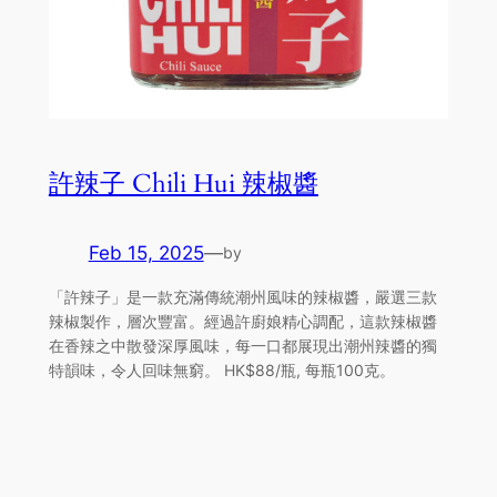
許辣子 Chili Hui 辣椒醬
Feb 15, 2025
—
by
「許辣子」是一款充滿傳統潮州風味的辣椒醬，嚴選三款
辣椒製作，層次豐富。經過許廚娘精心調配，這款辣椒醬
在香辣之中散發深厚風味，每一口都展現出潮州辣醬的獨
特韻味，令人回味無窮。 HK$88/瓶, 每瓶100克。