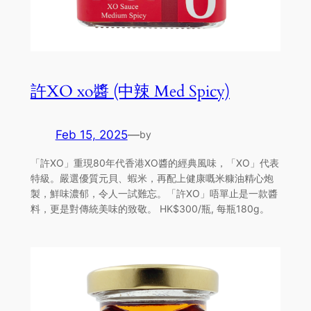
許XO xo醬 (中辣 Med Spicy)
Feb 15, 2025
—
by
「許XO」重現80年代香港XO醬的經典風味，「XO」代表
特級。嚴選優質元貝、蝦米，再配上健康嘅米糠油精心炮
製，鮮味濃郁，令人一試難忘。「許XO」唔單止是一款醬
料，更是對傳統美味的致敬。 HK$300/瓶, 每瓶180g。