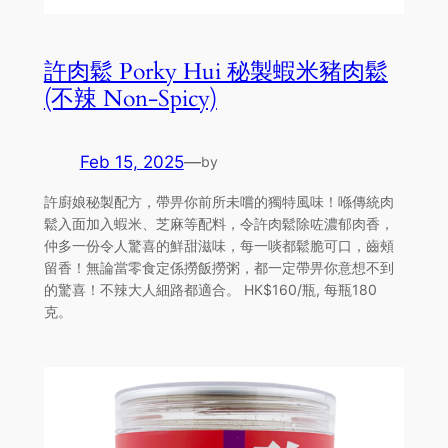
許肉鬆 Porky Hui 秘製蝦米豬肉鬆
(不辣 Non-Spicy)
Feb 15, 2025
—
by
許廚娘秘製配方，帶畀你前所未嚐的獨特風味！喺傳統肉
鬆入面加入蝦米、芝麻等配料，令許肉鬆除咗濃郁肉香，
仲多一份令人驚喜的鮮甜滋味，每一啖都鬆脆可口，齒頰
留香！無論當零食定係撈飯撈粥，都一定帶畀你意想不到
的驚喜！不辣大人細路都適合。 HK$160/瓶, 每瓶180
克。