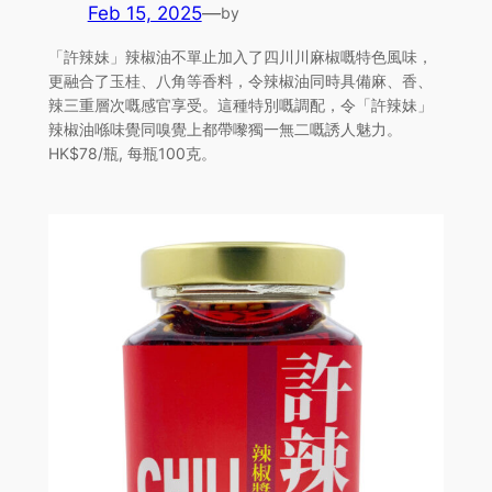
Feb 15, 2025
—
by
「許辣妹」辣椒油不單止加入了四川川麻椒嘅特色風味，
更融合了玉桂、八角等香料，令辣椒油同時具備麻、香、
辣三重層次嘅感官享受。這種特別嘅調配，令「許辣妹」
辣椒油喺味覺同嗅覺上都帶嚟獨一無二嘅誘人魅力。
HK$78/瓶, 每瓶100克。