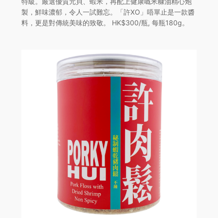
特級。嚴選優質元貝、蝦米，再配上健康嘅米糠油精心炮
製，鮮味濃郁，令人一試難忘。「許XO」唔單止是一款醬
料，更是對傳統美味的致敬。 HK$300/瓶, 每瓶180g。